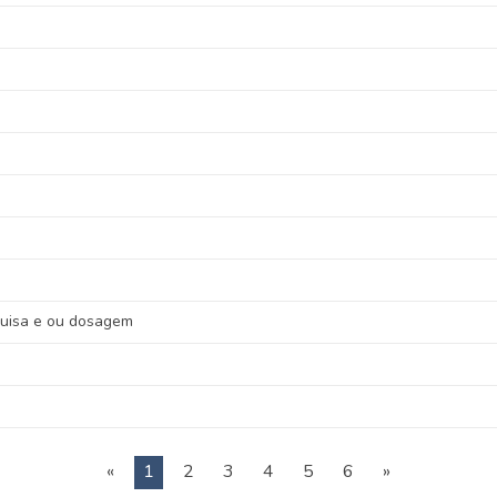
squisa e ou dosagem
«
1
2
3
4
5
6
»